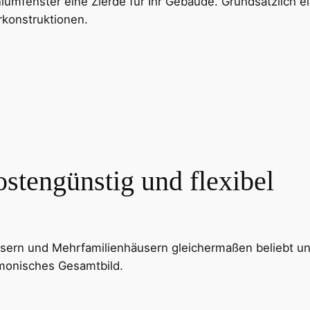
fenster eine Zierde für Ihr Gebäude. Grundsätzlich eig
rkonstruktionen.
ostengünstig und flexibel
häusern und Mehrfamilienhäusern gleichermaßen beliebt u
monisches Gesamtbild.